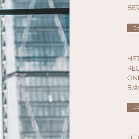
BE
Co
HE
RE
ON
B.W
Co
HE