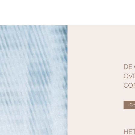
DE
OV
CO
Co
HE