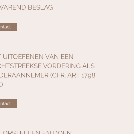
WAREND BESLAG
ntact
T UITOEFENEN VAN EEN
CHTSTREEKSE VORDERING ALS
DERAANNEMER (CFR. ART 1798
.)
ntact
T OPSTELLEN EN DOEN