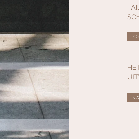
FAI
SC
Co
HE
UI
Co