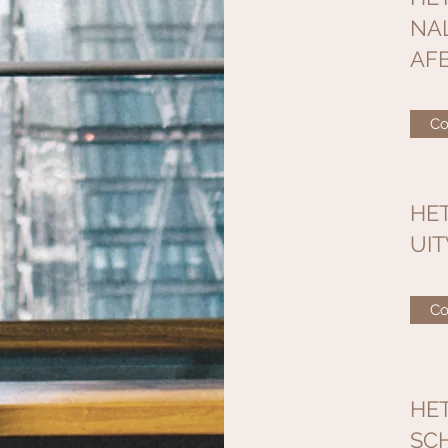
NA
AF
Co
HE
UI
Co
HET
SC