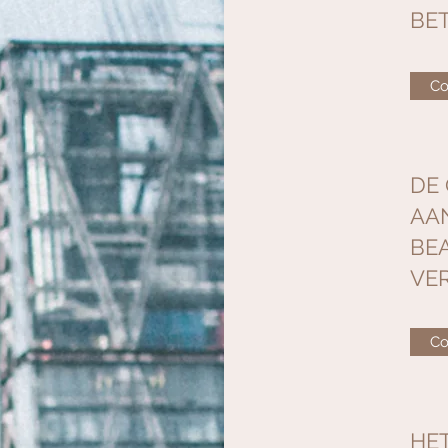
BE
Co
DE
AA
BE
VE
Co
HE